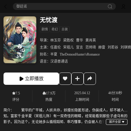
御廷谣‎
无忧渡
剧情
奇幻
古装
导演：
林玉芬
梁胜权
曹华
黄肖英
主演：
任嘉伦
宋祖儿
宣言
范帅琦
赫雷
刘若谷
刘琪锜
别名：
半夏
TheDemonHunter'sRomance
语言：
汉语普通话
立即播放
2025.04.12
46分30秒
7.5
17.9万
评分
热度
上映时间
时间
简介：
繁华的广平城，人妖共存，妖擅长隐匿形迹，伪装成人，却不被人所
知。富家千金半夏（宋祖儿饰）有一双奇怪的眼睛，经常能看到那些子虚乌有的
影子。因为这个，无论她多么循规蹈矩、乖巧懂事，仍会被人在背
地叫做&quot;疯子&quot;。半夏戳破了堂嫂是妖的秘密，引来追杀，就此和捉妖