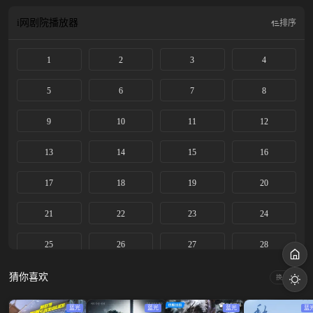
师宣夜（任嘉伦饰）相识。宣夜对半夏眼睛的轻轻一吻，让她彻底看清了这个人
妖共存的世界。他们一起调查了广平城中的碧玉梨回春、九命猫换命、《广平春
i网剧院
播放器
排序
晓图》一日轮回等多起诡异之事后，关系日渐亲密。但宣夜背负的秘密，却将半
夏一次次推开，因为他逐渐发现，自己虽身为捉妖师，却很有可能也是妖……
1
2
3
4
5
6
7
8
9
10
11
12
13
14
15
16
17
18
19
20
21
22
23
24
25
26
27
28
29
30
31
32
猜你喜欢
换一换
33
34
35
36
蓝光
蓝光
蓝光
蓝