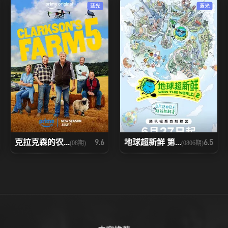
蓝光
蓝光
克拉克森的农...
地球超新鲜 第...
9.6
6.5
(08期)
(0806期)