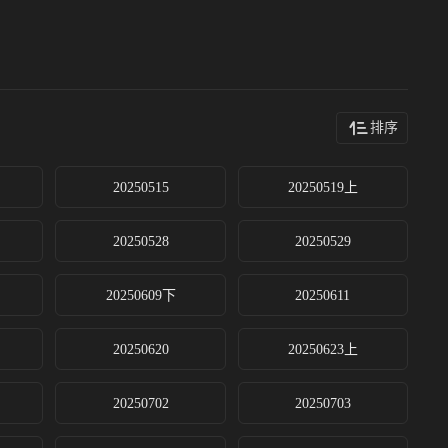
排序
20250515
20250519上
20250528
20250529
20250609下
20250611
20250620
20250623上
20250702
20250703