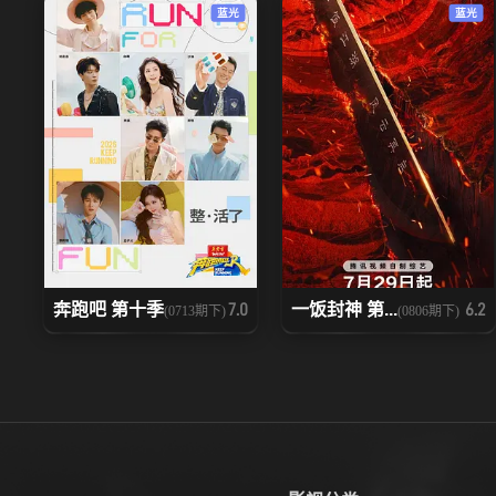
蓝光
蓝光
奔跑吧 第十季
一饭封神 第...
7.0
6.2
(0713期下)
(0806期下)