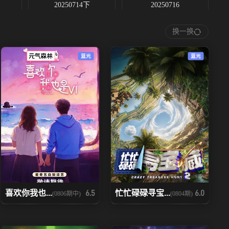
20250714下
20250716
换一换
20250728上
20250728下
蓝光
蓝光
20250807
20250811上
20250818下
20250821
喜欢你我也...
忙忙碌碌寻宝...
6.5
6.0
(0806期中)
(0804期)