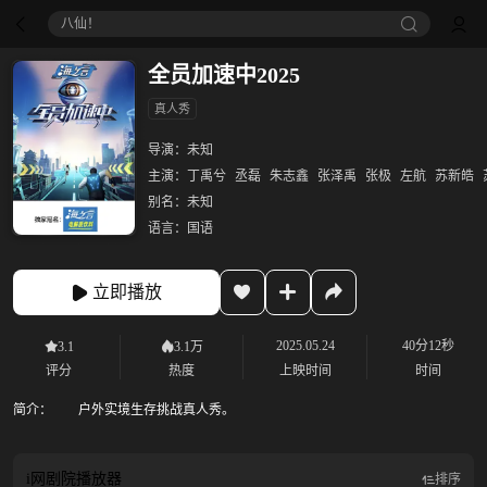
八仙！
全员加速中2025
真人秀
导演：
未知
主演：
丁禹兮
丞磊
朱志鑫
张泽禹
张极
左航
苏新皓
别名：
未知
语言：
国语
立即播放
2025.05.24
40分12秒
3.1
3.1万
评分
热度
上映时间
时间
简介：
户外实境生存挑战真人秀。
i网剧院
播放器
排序