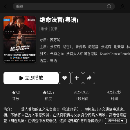
痴迷
绝命法官(粤语)
剧情
犯罪
导演：
苏万聪
主演：
张家辉
胡杏儿
曾舜晞
鲍起静
张兆辉
谢天华
林
别名：
刍狗之血
法官大人中国香港版
KvodoChineseRemak
语言：
粤语
立即播放
2025.09.28
42分52秒
7.3
4.2万
评分
热度
上映时间
时间
简介：
受人尊敬的正义法官秦誉（张家辉饰），为掩盖儿子交通肇事逃逸真
相，不惜将自己拖入罪恶深渊，在法官职责与父亲身份间陷入两难，高级督察唐
萱（胡杏儿饰）在调查中发现端倪，逐步揭开案件背后隐藏的父爱
牺牲与程序正义的冲突，一场关于父爱与正义的终极博弈就此展开。