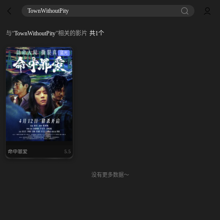
TownWithoutPity
与
“
TownWithoutPity
”
相关的影片
共
1
个
蓝光
命中罪爱
5.5
没有更多数据～